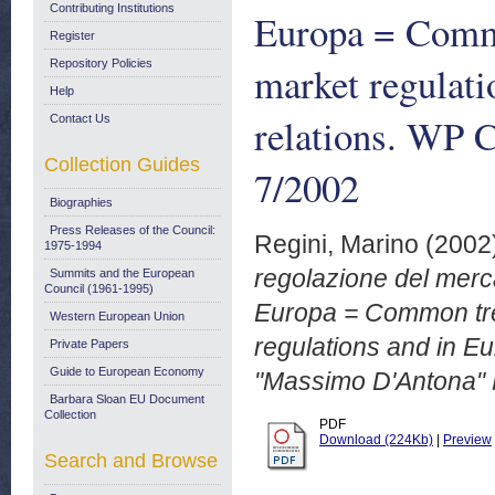
Contributing Institutions
Europa = Commo
Register
Repository Policies
market regulati
Help
relations. WP 
Contact Us
Collection Guides
7/2002
Biographies
Press Releases of the Council:
Regini, Marino
(2002
1975-1994
regolazione del mercat
Summits and the European
Council (1961-1995)
Europa = Common tre
Western European Union
regulations and in Eu
Private Papers
Guide to European Economy
"Massimo D'Antona" 
Barbara Sloan EU Document
Collection
PDF
Download (224Kb)
|
Preview
Search and Browse