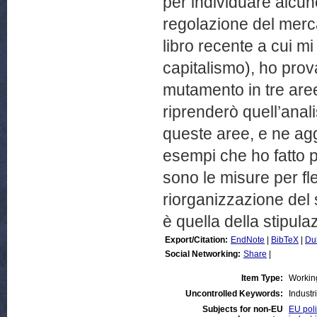
per individuare alcune
regolazione del mercat
libro recente a cui mi
capitalismo), ho prov
mutamento in tre aree
riprenderò quell’anal
queste aree, e ne ag
esempi che ho fatto p
sono le misure per fle
riorganizzazione del 
è quella della stipulaz
Export/Citation:
EndNote
|
BibTeX
|
Du
Social Networking:
Share
|
Item Type:
Workin
Uncontrolled Keywords:
Industri
Subjects for non-EU
EU poli