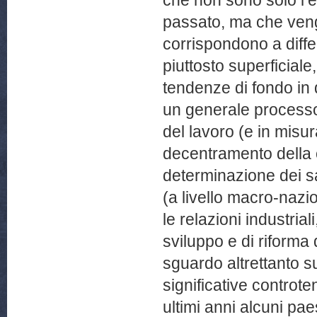
che non sono solo l’eff
passato, ma che ven
corrispondono a differe
piuttosto superficial
tendenze di fondo in
un generale processo 
del lavoro (e in misu
decentramento della
determinazione dei sal
(a livello macro-nazio
le relazioni industrial
sviluppo e di riforma
sguardo altrettanto su
significative controt
ultimi anni alcuni p