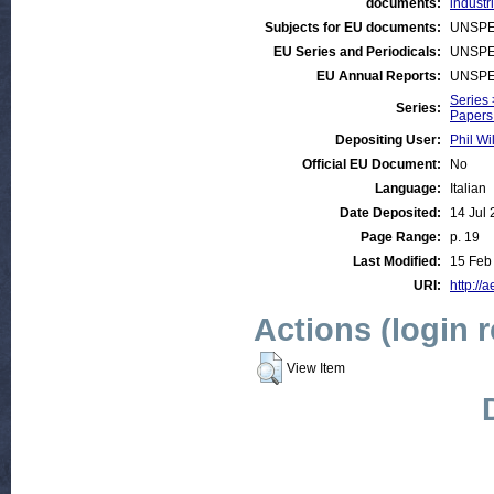
documents:
industr
Subjects for EU documents:
UNSPE
EU Series and Periodicals:
UNSPE
EU Annual Reports:
UNSPE
Series 
Series:
Papers
Depositing User:
Phil Wi
Official EU Document:
No
Language:
Italian
Date Deposited:
14 Jul
Page Range:
p. 19
Last Modified:
15 Feb
URI:
http://a
Actions (login 
View Item