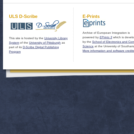
ULS D-Scribe
E-Prints
Archive of European Integration is
powered by
EPrints 3
which is devel
This site is hosted by the
University Library
by the
School of Electronics and Co
System
of the
University of Pittsburgh
as
Science
at the University of Southam
part of its
D-Scribe Digital Publishing
More information and software credit
Program