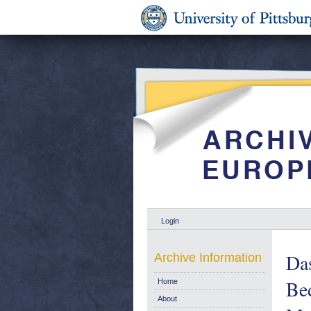
Login
Das
Archive Information
Bed
Home
About