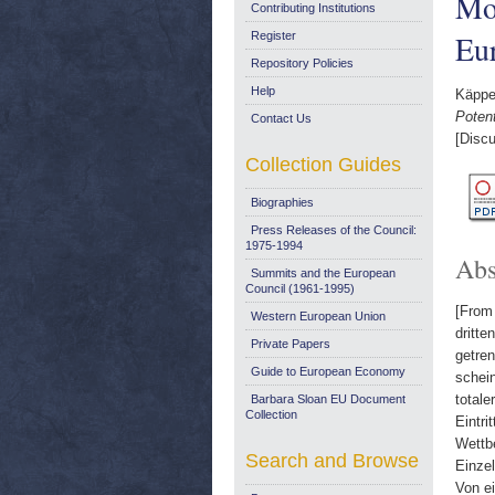
Mod
Contributing Institutions
Eur
Register
Repository Policies
Help
Käppe
Potent
Contact Us
[Disc
Collection Guides
Biographies
Press Releases of the Council:
1975-1994
Abs
Summits and the European
Council (1961-1995)
[From 
Western European Union
dritte
Private Papers
getre
Guide to European Economy
schei
totale
Barbara Sloan EU Document
Collection
Eintri
Wettbe
Search and Browse
Einze
Von ei