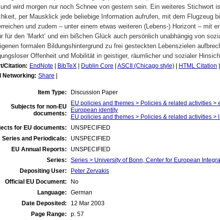
und wird morgen nur noch Schnee von gestern sein. Ein weiteres Stichwort ist ‘
hkeit, per Mausklick jede beliebige Information aufrufen, mit dem Flugzeug b
erreichen und zudem – unter einem etwas weiteren (Lebens-) Horizont – mit
 für den ‘Markt’ und ein bißchen Glück auch persönlich unabhängig von sozia
igenen formalen Bildungshintergrund zu frei gesteckten Lebenszielen aufbre
ungsloser Offenheit und Mobilität in geistiger, räumlicher und sozialer Hinsich
t/Citation:
EndNote
|
BibTeX
|
Dublin Core
|
ASCII (Chicago style)
|
HTML Citation
l Networking:
Share
|
Item Type:
Discussion Paper
EU policies and themes > Policies & related activities 
Subjects for non-EU
European identity
documents:
EU policies and themes > Policies & related activities >
jects for EU documents:
UNSPECIFIED
 Series and Periodicals:
UNSPECIFIED
EU Annual Reports:
UNSPECIFIED
Series:
Series > University of Bonn, Center for European Integr
Depositing User:
Peter Zervakis
Official EU Document:
No
Language:
German
Date Deposited:
12 Mar 2003
Page Range:
p. 57