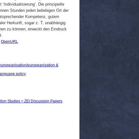
Individualisierung’. Die prinzipielle
innen Stunden jeden beliebigen Ort der
 entsprechender Kompetenz, gutem
ler Herkunft, sogar z. T. unabhängig
chen zu können, erweckt den Eindruck
t.
|
OpenURL
> europeanisation/europeanization &
 language policy
ation Studies > ZEI Discussion Papers