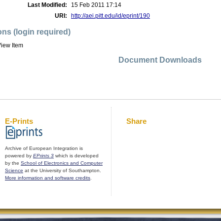
Last Modified:
15 Feb 2011 17:14
URI:
http://aei.pitt.edu/id/eprint/190
ons (login required)
iew Item
Document Downloads
E-Prints
Share
Archive of European Integration is
powered by
EPrints 3
which is developed
by the
School of Electronics and Computer
Science
at the University of Southampton.
More information and software credits
.