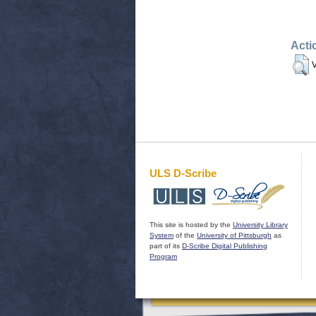
Acti
V
ULS D-Scribe
This site is hosted by the
University Library
System
of the
University of Pittsburgh
as
part of its
D-Scribe Digital Publishing
Program