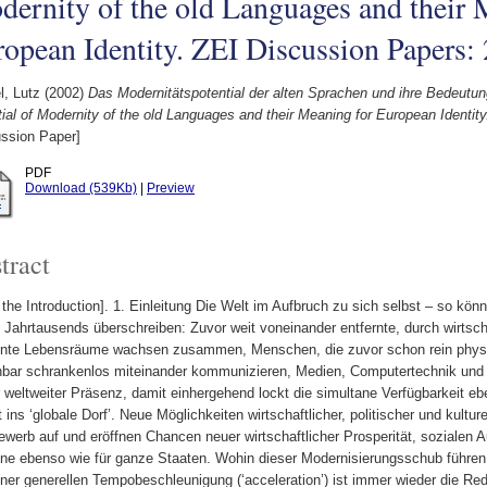
ernity of the old Languages and their 
opean Identity. ZEI Discussion Papers:
l, Lutz
(2002)
Das Modernitätspotential der alten Sprachen und ihre Bedeutung
ial of Modernity of the old Languages and their Meaning for European Identit
ussion Paper]
PDF
Download (539Kb)
|
Preview
tract
the Introduction]. 1. Einleitung Die Welt im Aufbruch zu sich selbst – so kön
n Jahrtausends überschreiben: Zuvor weit voneinander entfernte, durch wirtscha
nnte Lebensräume wachsen zusammen, Menschen, die zuvor schon rein physis
nbar schrankenlos miteinander kommunizieren, Medien, Computertechnik und In
r weltweiter Präsenz, damit einhergehend lockt die simultane Verfügbarkeit e
tt ins ‘globale Dorf’. Neue Möglichkeiten wirtschaftlicher, politischer und kultur
werb auf und eröffnen Chancen neuer wirtschaftlicher Prosperität, sozialen Au
lne ebenso wie für ganze Staaten. Wohin dieser Modernisierungsschub führen
ner generellen Tempobeschleunigung (‘acceleration’) ist immer wieder die Red