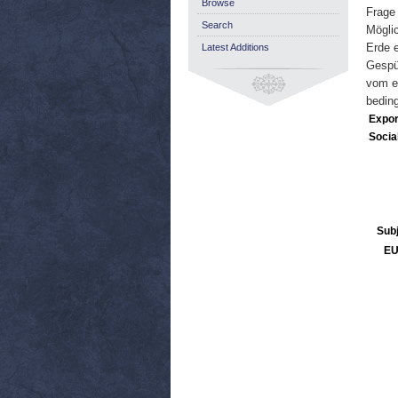
Browse
Frage 
Search
Möglic
Erde 
Latest Additions
Gespür
vom e
beding
Expor
Socia
Sub
EU