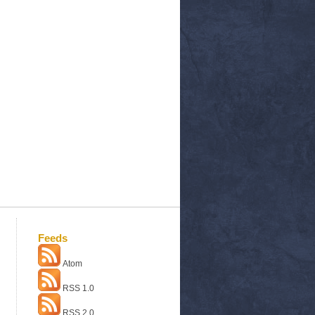
Feeds
Atom
RSS 1.0
RSS 2.0