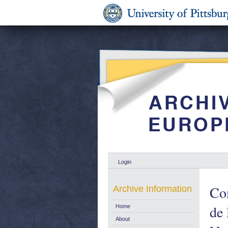
Login
Com
Archive Information
de 
Home
About